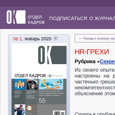
ПОДПИСАТЬСЯ
О ЖУРНА
←
№ 1,
январь 2020
Назад к номеру ж
HR-ГРЕХИ
Рубрика «
Секре
Из своего опыт
настроены на р
частенько греша
некомпетентно
объяснение это
Статья опублик