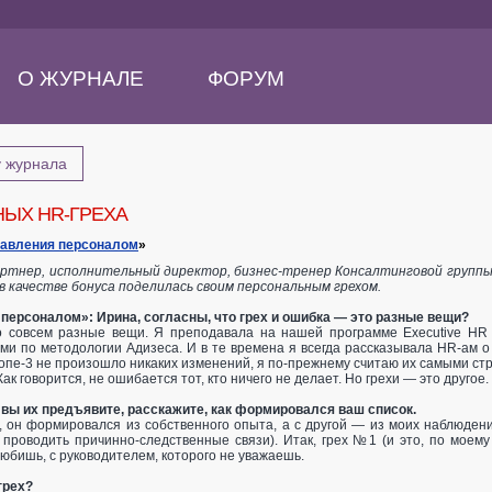
О ЖУРНАЛЕ
ФОРУМ
у журнала
НЫХ HR-ГРЕХА
равления персоналом
»
тнер, исполнительный директор, бизнес-тренер Консалтинговой группы «З
 в качестве бонуса поделилась своим персональным грехом.
персоналом»: Ирина, согласны, что грех и ошибка — это разные вещи?
о совсем разные вещи. Я преподавала на нашей программе Executive HR 
и по методологии Адизеса. И в те времена я всегда рассказывала HR-ам о 
 топе-3 не произошло никаких изменений, я по-прежнему считаю их самыми ст
ак говорится, не ошибается тот, кто ничего не делает. Но грехи — это другое.
вы их предъявите, расскажите, как формировался ваш список.
 он формировался из собственного опыта, а с другой — из моих наблюдений
 проводить причинно-следственные связи). Итак, грех №1 (и это, по моему
любишь, с руководителем, которого не уважаешь.
грех?