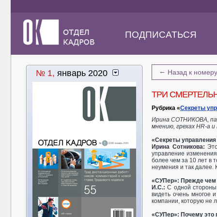
ПОДПИСАТЬСЯ
←
№ 1,
январь 2020
Назад к номер
ТРИ СМЕРТЕЛЬ
Рубрика «
Секреты уп
Ирина СОТНИКОВА, пар
мнению, грехах HR-а и
«Секреты управления 
Ирина Сотникова:
Эт
управление изменениям
более чем за 10 лет в
неумения и так далее. К
«СУПер»: Прежде чем 
И.С.:
С одной стороны,
видеть очень многое и
компании, которую не 
«СУПер»: Почему это 