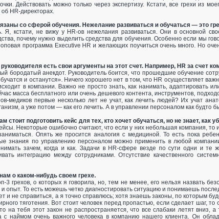
очки. Действовать можно только через экспертизу. Кстати, все грехи из м
я об HR-директорах.
язаны со сферой обучения. Нежелание развиваться и обучаться — это гр
.
Я, кстати, не вижу у HR-ов нежелания развиваться. Они в основной сво
ства, почему нужно выделить средства для обучения. Особенно если мы говор
топовая программа Executive HR и желающих поучиться очень много. Но очен
руководителя есть свои аргументы на этот счет. Например, HR за счет ко
ый бородатый анекдот. Руководитель боится, что прошедшие обучение сотру
 обучатся и останутся». Ничего хорошего нет в том, что HR осуществляет ва
оисходит в компании. Важно не просто знать, как нанимать, адаптировать и
час масса бесплатного или очень дешевого контента, инструментов, подходов
тов-медиков первые несколько лет не учат, как лечить людей? Их учат ан
низм, а уже потом — как его лечить. А в управлении персоналом как будто бы
м стоит подготовить кейс для тех, кто хочет обучаться, но не знает, как у
 кейсы. Некоторые ошибочно считают, что если у них небольшая компания, т
 заниматься. Опять же просится аналогия с медициной. То есть пока ребе
ые знания по управлению персоналом можно применить в любой компани
нимать зачем, когда и как. Задачи в HR-сфере везде по сути одни и те 
ивать интеграцию между сотрудниками. Отсутствие качественного систем
нам о каком-нибудь своем грехе.
оп-3 грехов, о которых я говорила, но, тем не менее, его нельзя назвать бе
 и опыт. То есть можешь четко диагностировать ситуацию и понимаешь последс
ет и не справиться, а я точно справлюсь; хотя знаешь законы, по которым бу
ирного тяготения. Вот стоит человек перед пропастью, если сделает шаг, то
то на тебя этот закон не распространяется, что все слабаки летят вниз, 
на с наймом очень важного человека в компанию нашего клиента. Он обла