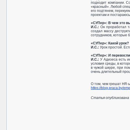
подходит компании. С
«красный». Любой спец
его подтянем, перекуем
проектам и постараюсь
«СУПер»: В чем это в
И.С.:
Он проработал та
создал массу деструкт
сотрудников, которые 
«СУПер»: Какой урок?
И.С.:
Урок простой. Ест
«СУПер»: И перевоспи
И.С.:
У Адизеса есть и
условия среды, в котор
в чужой шкуре, при по
очень длительный проц
О том, чем грешат HR-
https://blog.praca.by/em
Статья опубликована в