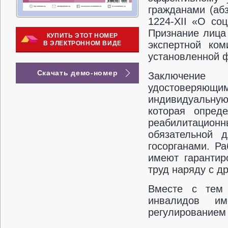
гражданами (абз
1224-XII «О со
Признание лица
КУПИТЬ ЭТОТ НОМЕР
экспертной ко
В ЭЛЕКТРОННОМ ВИДЕ
установленной ф
Скачать демо-номер
Заключение 
удостоверяющ
индивидуальную
которая опред
реабилитацион
обязательной 
госорганами. Р
имеют гарантир
труд наряду с д
Вместе с тем 
инвалидов и
регулированием 