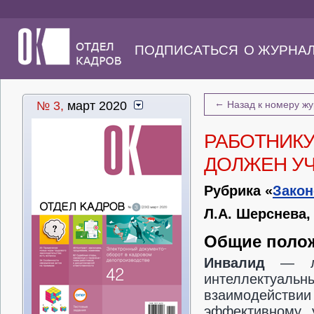
ПОДПИСАТЬСЯ
О ЖУРНА
←
№ 3,
март 2020
Назад к номеру ж
РАБОТНИКУ
ДОЛЖЕН У
Рубрика «
Закон
Л.А. Шерснева,
Общие поло
Инвалид
— л
интеллектуаль
взаимодейств
эффективному 