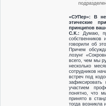
подразделе
«СУПер»: В н
этические пр
принципов ваш
С.К.:
Думаю, п
собственников 
говорили об эт
Причем обсужд
лозунг «Сокров
всего, чем мы р
несколько мес
сотрудников на
встреч под код
зафиксировать
участием проф
понятно, что м
принято в стан
тогда возникла