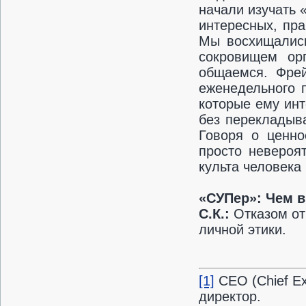
начали изучать 
интересных, пр
Мы восхищались
сокровищем ор
общаемся. Фре
еженедельного 
которые ему инт
без перекладыва
Говоря о ценно
просто невероя
культа человека
«СУПер»:
Чем в
С.К.:
Отказом от
личной этики.
[1]
CEO (Chief Ex
директор.