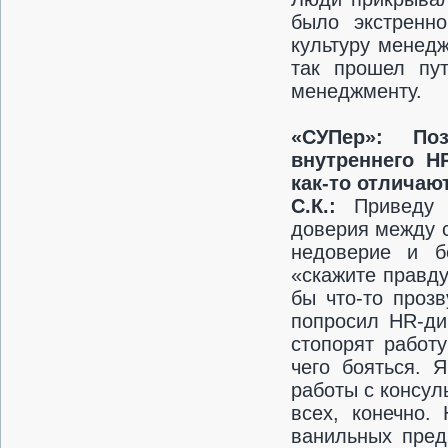
было экстренн
культуру менед
так прошел пут
менеджменту.
«СУПер»:
По
внутреннего
H
как-то отлича
С.К.:
Приведу 
доверия между с
недоверие и б
«скажите правду
бы что-то проз
попросил HR-ди
стопорят работу
чего бояться. 
работы с консул
всех, конечно.
ванильных пред