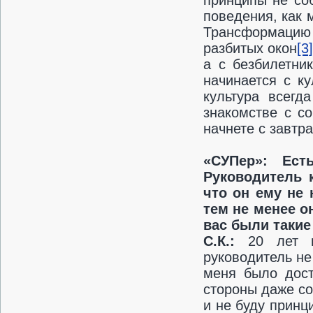
принципы не со
поведения, как 
Трансформацию 
разбитых окон
[3
а с безбилетни
начинается с ку
культура всегд
знакомстве с с
начнете с завтр
«СУПер»: Ест
Р
уководитель 
что он ему не 
тем не менее о
вас были такие
С.К.:
20 лет 
руководитель не
меня было дост
стороны даже со
и не буду принц