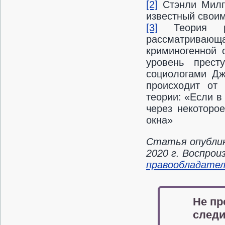
[2]
Стэнли Милг
известный своим
[3]
Теория ра
рассматривающа
криминогенной 
уровень прест
социологами Д
происходит от 
теории: «Если в 
через некоторо
окна»
Статья опублик
2020 г. Воспро
правообладате
Не пр
следи