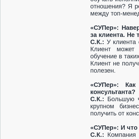
отношения? Я р
между топ-менед
«СУПер»: Навер
за клиента. Не 
С.К.:
У клиента 
Клиент может 
обучение в таки
Клиент не получ
полезен.
«СУПер»: Как
консультанта?
С.К.:
Большую ч
крупном бизне
получить от кон
«СУПер»: И что
С.К.:
Компания ч