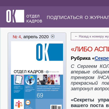
ПОДПИСАТЬСЯ
О ЖУРНА
←
№ 4,
апрель 2020
Назад к номеру ж
«ЛИБО АСП
Рубрика «
Секре
C
Сергеем КОЛ
впервые общае
тренером
IHCA
прекрасный по
затронул вопро
«Секреты упра
вашего поста в