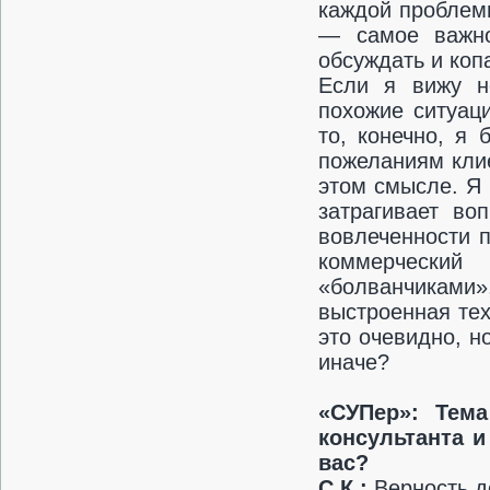
каждой проблемы
— самое важно
обсуждать и коп
Если я вижу не
похожие ситуац
то, конечно, я
пожеланиям кли
этом смысле. Я 
затрагивает во
вовлеченности 
коммерческий
«болванчиками»,
выстроенная тех
это очевидно, но
иначе?
«СУПер»:
Тема
консультанта 
вас?
С.К.:
Верность д