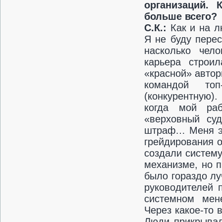
организаций.
больше всего?
С.К.:
Как и на 
Я не буду пере
насколько чел
карьера строил
«красной» автор
командой топ
(конкурентную)
когда мой ра
«верховный суд
штраф… Меня эт
грейдирования 
создали систем
механизме, но п
было гораздо л
руководителей 
системном мен
Через какое-то 
Люди прикрывал