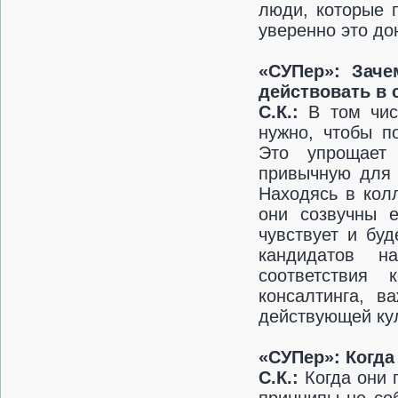
люди, которые 
уверенно это до
«СУПер»:
Заче
действовать в
С.К.:
В том чис
нужно, чтобы п
Это упрощает 
привычную для 
Находясь в кол
они созвучны 
чувствует и бу
кандидатов н
соответствия 
консалтинга, в
действующей кул
«СУПер»:
Когда
С.К.:
Когда они 