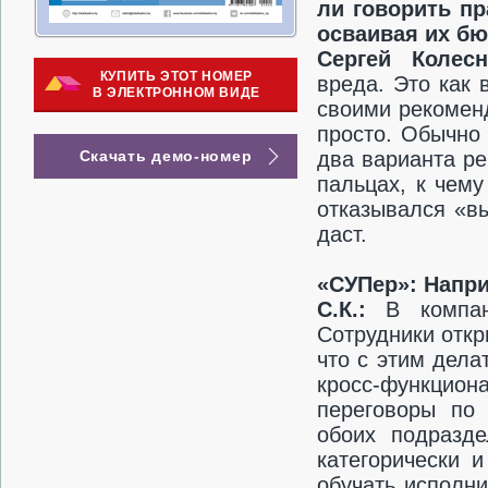
ли говорить пр
осваивая их б
Сергей Колес
КУПИТЬ ЭТОТ НОМЕР
вреда. Это как 
В ЭЛЕКТРОННОМ ВИДЕ
своими рекоменд
просто. Обычно
Скачать демо-номер
два варианта ре
пальцах, к чему
отказывался «вы
даст.
«СУПер»: Напр
С.К.:
В компан
Сотрудники откр
что с этим дела
кросс-функцион
переговоры по 
обоих подразде
категорически 
обучать исполн