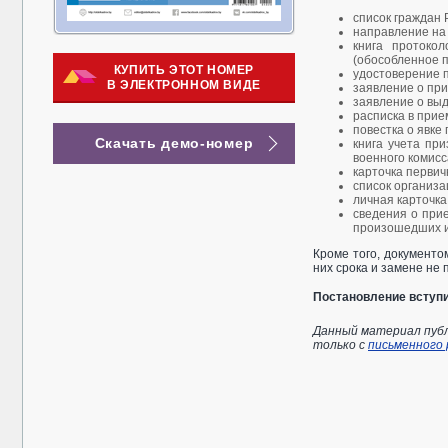
список граждан 
направление на
книга протоко
(обособленное 
КУПИТЬ ЭТОТ НОМЕР
удостоверение 
В ЭЛЕКТРОННОМ ВИДЕ
заявление о при
заявление о выд
расписка в прие
повестка о явке
Скачать демо-номер
книга учета при
военного комисс
карточка первич
список организ
личная карточка
сведения о прие
произошедших и
Кроме того, документо
них срока и замене не 
Постановление вступил
Данный материал публ
только с
письменного