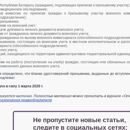
Республики Беларусь (граждане), подлежащих приписке к призывному участку; 
 медицинское обследование;
лов комиссии по приписке граждан к призывному участку военного ком
подразделение);
призывника;
еме на воинский учет;
аче дубликата личного документа воинского учета;
ме от гражданина личного документа воинского учета;
 гражданина по вызову военного комиссариата (обособленного подразделения)
зывников, состоящих на воинском учете в местном исполнительном и распор
ариата (обособленного подразделения);
ного учета;
аций, находящихся на территории административно-территориальной единиц
;
ме на работу (поступлении на учебу) граждан, состоящих или обязанных сос
зменениях данных воинского учета.
м определено, что бланки удостоверений призывника, выданные до вступлен
подлежат.
о в силу 1 марта 2020 г.
икуется частично. Полностью материал можно прочитать в журнале «Отдел
 разрешения правообладателя
.
Не пропустите новые статьи,
следите в социальных сетях: