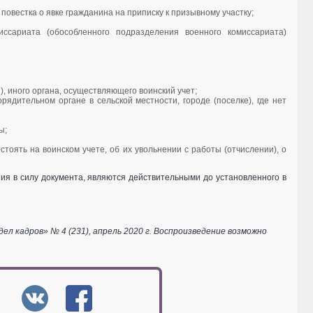
повестка о явке гражданина на приписку к призывному участку;
иссариата (обособленного подразделения военного комиссариата)
, иного органа, осуществляющего воинский учет;
ядительном органе в сельской местности, городе (поселке), где нет
ы;
тоять на воинском учете, об их увольнении с работы (отчислении), о
ия в силу документа, являются действительными до установленного в
 кадров» № 4 (231), апрель 2020 г. Воспроизведение возможно