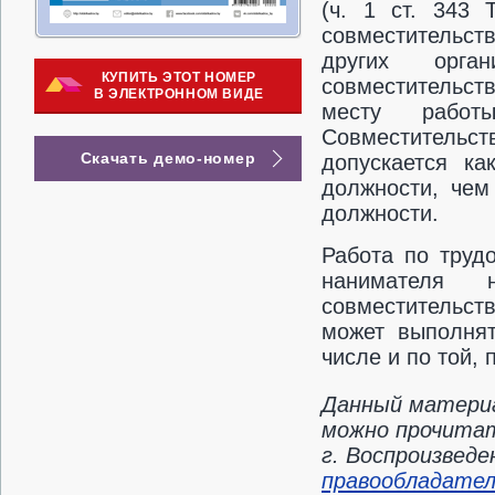
(ч. 1 ст. 343 
совместительст
других орга
КУПИТЬ ЭТОТ НОМЕР
совместительств
В ЭЛЕКТРОННОМ ВИДЕ
месту работы
Совместительств
Скачать демо-номер
допускается к
должности, чем
должности.
Работа по труд
нанимателя 
совместительств
может выполнят
числе и по той,
Данный материа
можно прочитат
г. Воспроизвед
правообладате