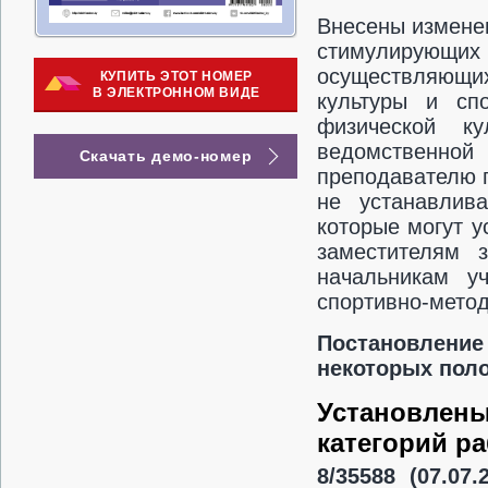
Внесены измене
стимулирующи
осуществляющих
КУПИТЬ ЭТОТ НОМЕР
В ЭЛЕКТРОННОМ ВИДЕ
культуры и сп
физической к
ведомственно
Скачать демо-номер
преподавателю п
не устанавлив
которые могут у
заместителям 
начальникам уч
спортивно-метод
Постановление
некоторых пол
Установлен
категорий р
8/35588 (07.07