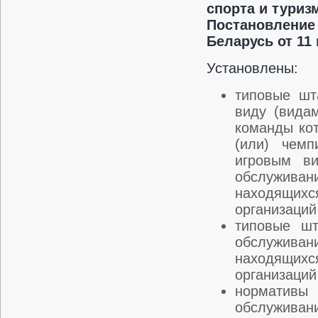
спорта и туриз
Постановлени
Беларусь от 11 
Установлены:
типовые шт
виду (вида
команды кот
(или) чемп
игровым ви
обслуживани
находящихс
организаций
типовые шт
обслужив
находящихс
организаций
нормативы
обслуживан