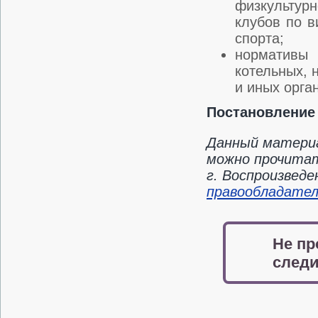
физкультур
клубов по в
спорта;
нормативы
котельных, 
и иных орга
Постановление в
Данный материа
можно прочитат
г. Воспроизвед
правообладате
Не пр
следи