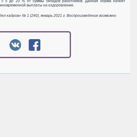
 с 5 до 20 % от суммы окладов работников. Данная норма начнет
р единовременной выплаты на оздоровление.
 кадров» № 1 (240), январь 2021 г. Воспроизведение возможно