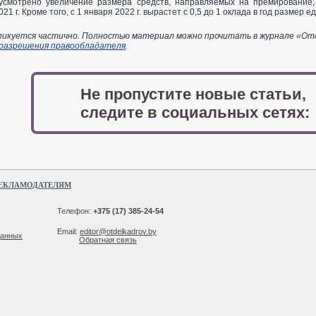
усмотрено увеличение размера средств, направляемых на премирование,
021 г. Кроме того, с 1 января 2022 г. вырастет с 0,5 до 1 оклада в год разме
икуется частично. Полностью материал можно прочитать в журнале «Отдел
 разрешения правообладателя
.
Не пропустите новые статьи,
следите в социальных сетях:
ЕКЛАМОДАТЕЛЯМ
Телефон:
+375 (17) 385-24-54
Email:
editor@otdelkadrov.by
данных
Обратная связь