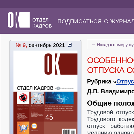
ПОДПИСАТЬСЯ
О ЖУРНА
←
№ 9,
сентябрь 2021
Назад к номеру ж
ОСОБЕННО
ОТПУСКА 
Рубрика «
Отпус
Д.П. Владимиро
Общие поло
Трудовой отпус
Трудового коде
отпуск работа
желанию одновре