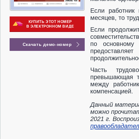
Если работник 
месяцев, то тру
КУПИТЬ ЭТОТ НОМЕР
В ЭЛЕКТРОННОМ ВИДЕ
Если продолжит
совместительст
по основному 
Скачать демо-номер
предоставля
продолжительнос
Часть трудов
превышающая тр
между работни
компенсацией.
Данный материа
можно прочитат
2021 г. Воспро
правообладате