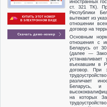
иностранных гос
ст. 321 ТК). П
Республики Бе
КУПИТЬ ЭТОТ НОМЕР
вытекает из указ
В ЭЛЕКТРОННОМ ВИДЕ
отношении всех
договор на терр
Скачать демо-номер
Основным норм
отношения с и
Беларусь от 3
(далее — Зако
устанавливает 
въехавшим в Ре
договор. При 
трудоустройств
различает ино
Беларусь, и 
высококвалифиц
на которых З
трудоустройств