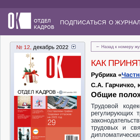
ПОДПИСАТЬСЯ
О ЖУРНА
←
№ 12,
декабрь 2022
Назад к номеру ж
КАК ПРИНЯ
Рубрика «
Частн
С.А. Гарчичко,
Общие полож
Трудовой коде
регулирующих т
законодательс
трудовых и св
дипломатическ