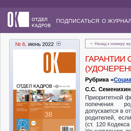
ПОДПИСАТЬСЯ
О ЖУРНА
←
№ 6,
июнь 2022
Назад к номеру ж
ГАРАНТИИ 
(УДОЧЕРЕН
Рубрика «
Социа
С.С. Семенихин
Приоритетной фо
попечения ро
допускается в о
родителей, есл
(ст. 120 Кодекс