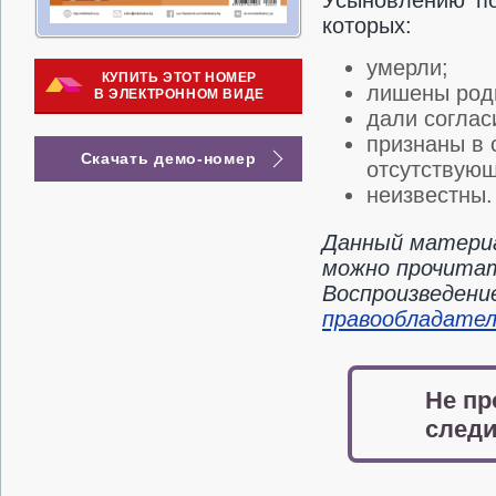
Усыновлению по
которых:
умерли;
КУПИТЬ ЭТОТ НОМЕР
лишены роди
В ЭЛЕКТРОННОМ ВИДЕ
дали соглас
признаны в 
Скачать демо-номер
отсутствую
неизвестны.
Данный материа
можно прочитать
Воспроизведени
правообладате
Не пр
следи