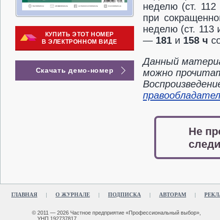
неделю (ст. 112
при сокращенно
неделю (ст. 113
КУПИТЬ ЭТОТ НОМЕР
—
181
и
158
ч
со
В ЭЛЕКТРОННОМ ВИДЕ
Данный материа
Скачать демо-номер
можно прочитать
Воспроизведени
правообладате
Не пр
следи
ГЛАВНАЯ
О ЖУРНАЛЕ
ПОДПИСКА
АВТОРАМ
РЕКЛ
© 2011 — 2026 Частное предприятие «Профессиональный выбор»,
УНП 192737817