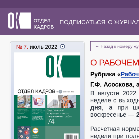
ПОДПИСАТЬСЯ
О ЖУРНА
←
№ 7,
июль 2022
Назад к номеру ж
О РАБОЧЕМ
Рубрика «
Рабоч
Г.Ф. Асоскова,
В августе 2022
неделе с выход
дня
, а при ш
воскресенье —
Расчетная норма
недели при пол