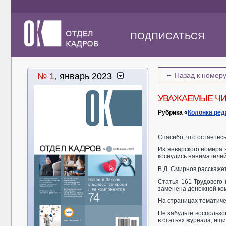
ПОДПИСАТЬСЯ
←
№ 1,
январь 2023
Назад к номер
УВАЖАЕМЫЕ ЧИ
Рубрика «
Колонка ред
Спасибо, что остаетес
Из январского номера 
коснулись нанимателей
В.Д. Смирнов расскажет
Статья 161 Трудового
заменена денежной ком
На страницах тематиче
Не забудьте воспользо
в статьях журнала, ищит