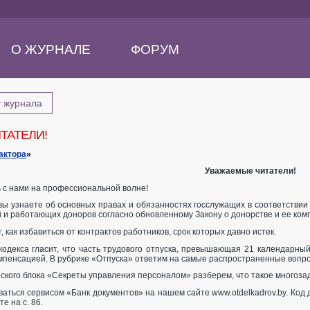
О ЖУРНАЛЕ
ФОРУМ
у журнала
ТАТЕЛИ!
актора
»
Уважаемые читатели!
ь с нами на профессиональной волне!
вы узнаете об основных правах и обязанностях госслужащих в соответствии 
 и работающих доноров согласно обновленному Закону о донорстве и ее ком
, как избавиться от контрактов работников, срок которых давно истек.
 кодекса гласит, что часть трудового отпуска, превышающая 21 календарн
пенсацией. В рубрике «Отпуска» ответим на самые распространенные вопро
ского блока «Секреты управления персоналом» разберем, что такое многозад
ваться сервисом «Банк документов» на нашем сайте www.otdelkadrov.by. Код
е на с. 86.