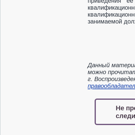
приведения ее
квалификационн
квалификацион
занимаемой дол
Данный материа
можно прочитат
г. Воспроизвед
правообладате
Не пр
следи