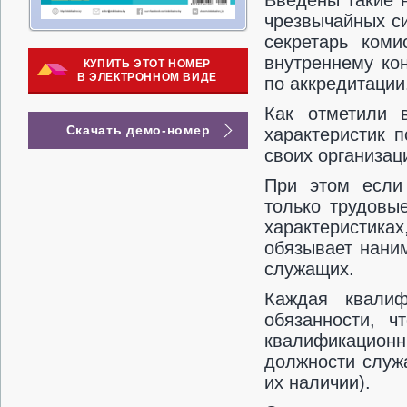
Введены такие 
чрезвычайных си
секретарь коми
внутреннему ко
КУПИТЬ ЭТОТ НОМЕР
В ЭЛЕКТРОННОМ ВИДЕ
по аккредитации
Как отметили 
Скачать демо-номер
характеристик 
своих организац
При этом если 
только трудовы
характеристика
обязывает нани
служащих.
Каждая квалиф
обязанности, ч
квалификацио
должности служ
их наличии).