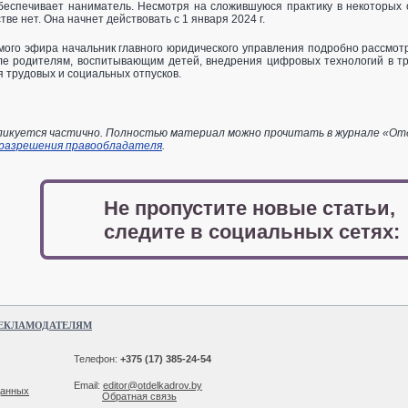
обеспечивает наниматель. Несмотря на сложившуюся практику в некоторых
тве нет. Она начнет действовать с 1 января 2024 г.
ямого эфира начальник главного юридического управления подробно рассмо
сле родителям, воспитывающим детей, внедрения цифровых технологий в т
 трудовых и социальных отпусков.
икуется частично. Полностью материал можно прочитать в журнале «Отдел
 разрешения правообладателя
.
Не пропустите новые статьи,
следите в социальных сетях:
ЕКЛАМОДАТЕЛЯМ
Телефон:
+375 (17) 385-24-54
Email:
editor@otdelkadrov.by
данных
Обратная связь