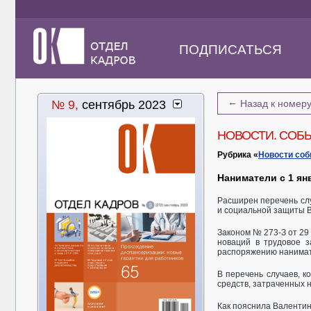
ПОДПИСАТЬСЯ
←
№ 9,
сентябрь 2023
Назад к номер
НОВОСТИ. СОБ
Рубрика «
Новости со
Наниматели с 1 ян
Расширен перечень сл
и социальной защиты В
Законом № 273-З от 29 
новаций в трудовое з
распоряжению нанимат
В перечень случаев, к
средств, затраченных 
Как пояснила Валентина