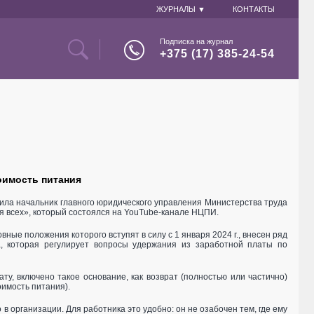
ЖУРНАЛЫ ▼
КОНТАКТЫ
Подписка на журнал
+375 (17) 385-24-54
оимость питания
ла начальник главного юридического управления Министерства труда
я всех», который состоялся на YouTube-канале НЦПИ.
ные положения которого вступят в силу с 1 января 2024 г., внесен ряд
са, которая регулирует вопросы удержания из заработной платы по
ту, включено такое основание, как возврат (полностью или частично)
имость питания).
в организации. Для работника это удобно: он не озабочен тем, где ему