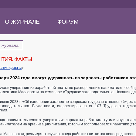
О ЖУРНАЛЕ
ФОРУМ
у журнала
ЫТИЯ. ФАКТЫ
бытия факты
»
варя 2024 года смогут удерживать из зарплаты работников ст
учаев удержания из заработной платы по распоряжению нанимателя, сообщи
алентина Масловская на семинаре «Трудовое законодательство. Новации дл
июня 2023 г. «Об изменении законов по вопросам трудовых отношений», основ
аконодательство. В частности, скорректирована ст. 107 Трудового кодек
еля.
огда наниматель сможет удержать из зарплаты работника ту или иную выпла
нанимателем на организацию питания, которым воспользовался работник (сто
 Масловская, речь идет о случаях, когда работник питается непосредственно 