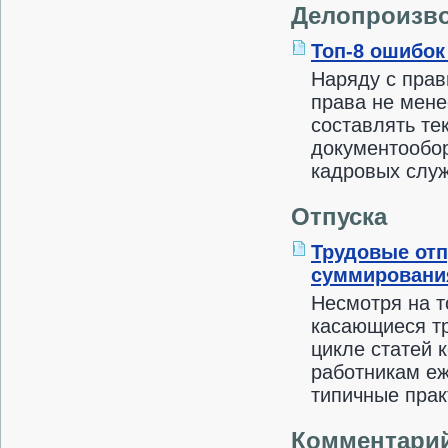
Делопроизв
Топ-8 ошибок
Наряду с пра
права не мене
составлять те
документообор
кадровых служб
Отпуска
Трудовые отп
суммировани
Несмотря на т
касающиеся тр
цикле статей
работникам еж
типичные прак
Комментари