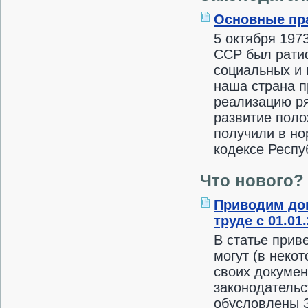
Основные пра
5 октября 197
ССР был рати
социальных и 
наша страна п
реализацию р
развитие поло
получили в но
кодексе Респу
Что нового?
Приводим док
труде с 01.01
В статье прив
могут (в неко
своих докумен
законодательс
обусловлены З