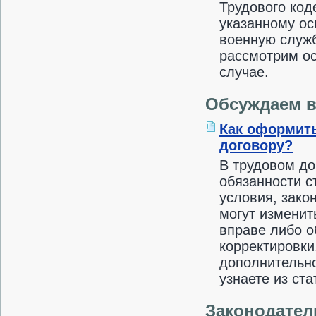
Трудового код
указанному ос
военную служб
рассмотрим о
случае.
Обсуждаем 
Как оформить
договору?
В трудовом до
обязанности с
условия, зако
могут изменит
вправе либо о
корректировки
дополнительно
узнаете из ста
Законодател