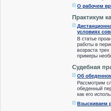
О рабочем вр
Практикум к
Дистанционна
условиях сов
В статье про
работы в пери
возраста трех
примеры необ
Судебная пр
Об обеденном
Рассмотрим сл
обеденный пер
как его испол
Взыскиваем р