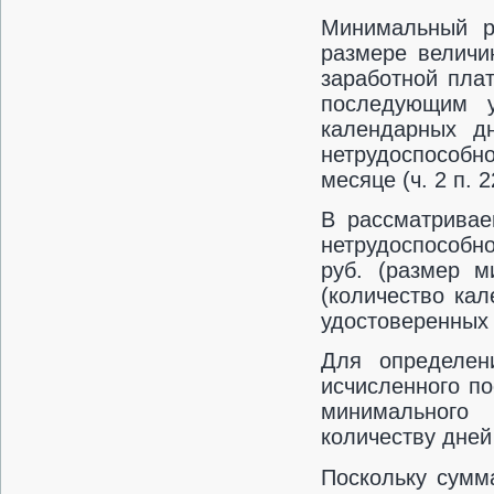
Минимальный р
размере величи
заработной пла
последующим у
календарных д
нетрудоспособн
месяце (ч. 2 п.
В рассматривае
нетрудоспособно
руб. (размер м
(количество кал
удостоверенных 
Для определен
исчисленного п
минимального 
количеству дней
Поскольку сумм