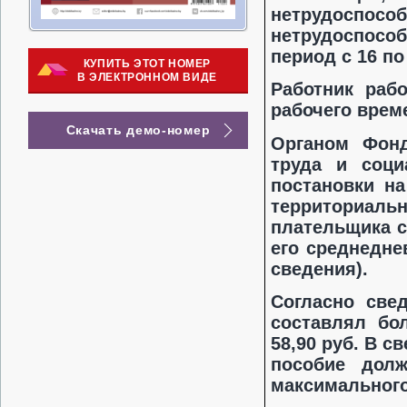
нетрудоспосо
нетрудоспосо
период с 16 по
КУПИТЬ ЭТОТ НОМЕР
В ЭЛЕКТРОННОМ ВИДЕ
Работник раб
рабочего врем
Скачать демо-номер
Органом Фонд
труда и соци
постановки на
территориал
плательщика с
его среднедне
сведения).
Согласно све
составлял бо
58,90 руб. В 
пособие дол
максимального