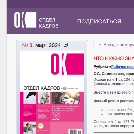
ПОДПИСАТЬСЯ
←
№ 3,
март 2024
Назад к номер
ЧТО НУЖНО ЗНА
Рубрика «
Рабочее вр
С.С. Семенихина, юри
Исходя из ч. 1 ст. 13
(смены) с одним перер
Вместе с тем из этого 
Данный режим рабочего
если это необхо
при производств
Согласно ч. 1 ст. 127
часов, включая переры