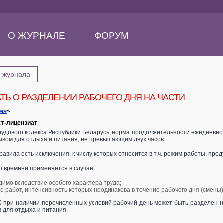
О ЖУРНАЛЕ
ФОРУМ
у журнала
ТЬ О РАЗДЕЛЕНИИ РАБОЧЕГО ДНЯ НА ЧАСТИ
емя
»
ст-лицензиат
4 Трудового кодекса Республики Беларусь, норма продолжительности ежеднев
ывом для отдыха и питания, не превышающим двух часов.
правила есть исключения, к числу которых относится в т.ч. режим работы, пр
 времени применяется в случае:
димо вследствие особого характера труда;
е работ, интенсивность которых неодинакова в течение рабочего дня (смены)
 ТК при наличии перечисленных условий рабочий день может быть разделен
в для отдыха и питания.