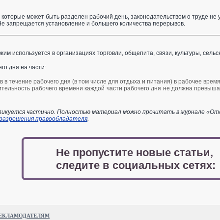
а которые может быть разделен рабочий день, законодательством о труде не
 Не запрещается установление и большего количества перерывов.
им используется в организациях торговли, общепита, связи, культуры, сельск
го дня на части:
в течение рабочего дня (в том числе для отдыха и питания) в рабочее время н
тельность рабочего времени каждой части рабочего дня не должна превышат
икуется частично. Полностью материал можно прочитать в журнале «Отдел
 разрешения правообладателя
.
Не пропустите новые статьи,
следите в социальных сетях:
ЕКЛАМОДАТЕЛЯМ