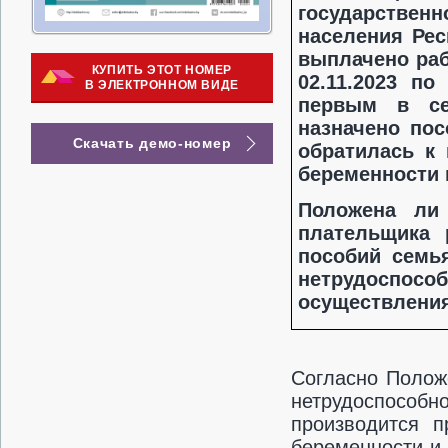
государстве
населения Рес
выплачено раб
КУПИТЬ ЭТОТ НОМЕР
02.11.2023 по 
В ЭЛЕКТРОННОМ ВИДЕ
первым в с
назначено пос
Скачать демо-номер
обратилась к
беременности 
Положена ли 
плательщика 
пособий семь
нетрудоспос
осуществлени
Согласно Полож
нетрудоспособн
производится п
беременности и