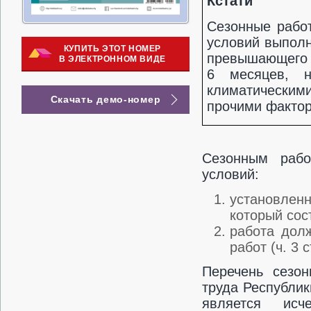
Кстати
Сезонные рабо
условий выполн
КУПИТЬ ЭТОТ НОМЕР
превышающего 
В ЭЛЕКТРОННОМ ВИДЕ
6 месяцев, 
климатическим
Скачать демо-номер
прочими фактор
Сезонным рабо
условий:
установлен
который сос
работа дол
работ (ч. 3 с
Перечень сезон
труда Республик
является исч