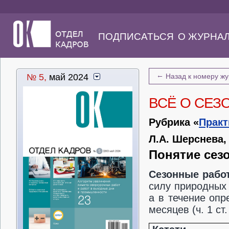
ПОДПИСАТЬСЯ
О ЖУРНА
←
№ 5,
май 2024
Назад к номеру ж
ВСЁ О СЕ
Рубрика «
Практ
Л.А. Шерснева,
Понятие сез
Сезонные рабо
силу природных 
а в течение оп
месяцев (ч. 1 ст.