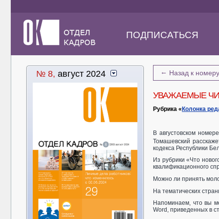
ПОДПИСАТЬСЯ
←
№ 8,
август 2024
Назад к номер
УВАЖАЕМЫЕ ЧИ
Рубрика «
Колонка ред
В августовском номер
Томашевский расскажет
кодекса Республики Бе
Из рубрики «Что новог
квалификационного спр
Можно ли принять моло
На тематических стран
Напоминаем, что вы мо
Word, приведенных в ст