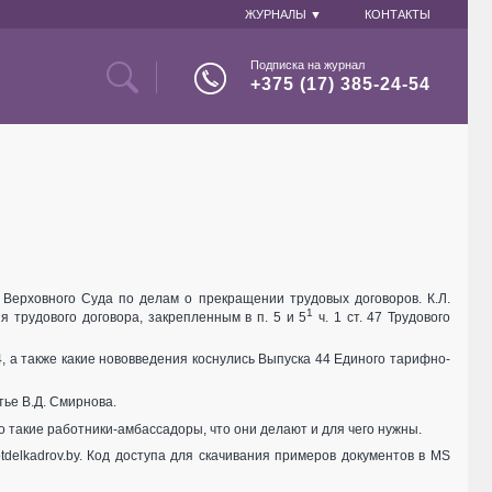
ЖУРНАЛЫ ▼
КОНТАКТЫ
Подписка на журнал
+375 (17) 385-24-54
Верховного Суда по делам о прекращении трудовых договоров. К.Л.
1
 трудового договора, закрепленным в п. 5 и 5
ч. 1 ст. 47 Трудового
4, а также какие нововведения коснулись Выпуска 44 Единого тарифно-
тье В.Д. Смирнова.
 такие работники-амбассадоры, что они делают и для чего нужны.
tdelkadrov.by. Код доступа для скачивания примеров документов в MS