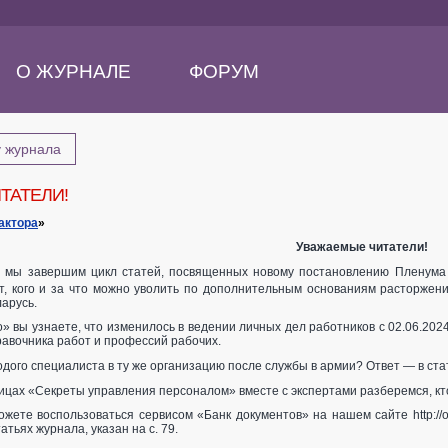
О ЖУРНАЛЕ
ФОРУМ
у журнала
ТАТЕЛИ!
актора
»
Уважаемые читатели!
е мы завершим цикл статей, посвященных новому постановлению Пленума 
, кого и за что можно уволить по дополнительным основаниям расторжения
ларусь.
о» вы узнаете, что изменилось в ведении личных дел работников с 02.06.202
авочника работ и профессий рабочих.
дого специалиста в ту же организацию после службы в армии? Ответ — в ста
ицах «Секреты управления персоналом» вместе с экспертами разберемся, кто
жете воспользоваться сервисом «Банк документов» на нашем сайте http://o
атьях журнала, указан на с. 79.