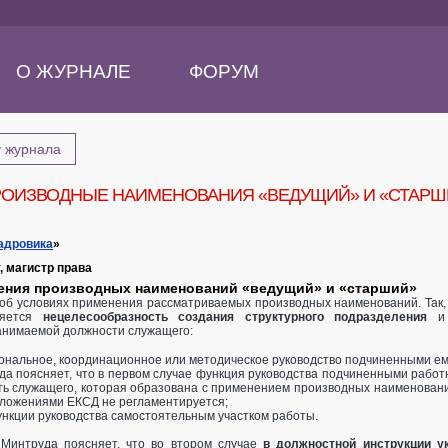
О ЖУРНАЛЕ
ФОРУМ
у журнала
ОИЗВОДНЫЕ НАИМЕНОВАНИЯ «ВЕДУЩИЙ» И «СТАРШ
адровика
»
, магистр права
ения производных наименований «ведущий» и «старший»
об условиях применения рассматриваемых производных наименований. Так
ляется
нецелесообразность создания структурного подразделения
и
анимаемой должности служащего:
ональное, координационное или методическое руководство подчиненными е
да поясняет, что в первом случае функция руководства подчиненными работ
ь служащего, которая образована с применением производных наименовани
ложениями ЕКСД не регламентируется;
ункции руководства самостоятельным участком работы.
 Минтруда поясняет, что во втором случае
в должностной инструкции у