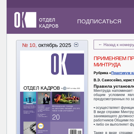
ПОДПИСАТЬСЯ
←
№ 10,
октябрь 2025
Назад к номер
ПРИМЕНЯЕМ ПР
МИНТРУДА
Рубрика «
Практикум к
В.Э. Самосейко, юрист
Правила установл
Минтруда напоминает 
общим условием яв
предусмотренных по з
• осуществляет функци
В виде справки Минтру
занимающего должност
работников Общими по
• либо он выполняет ф
Также в виде справки