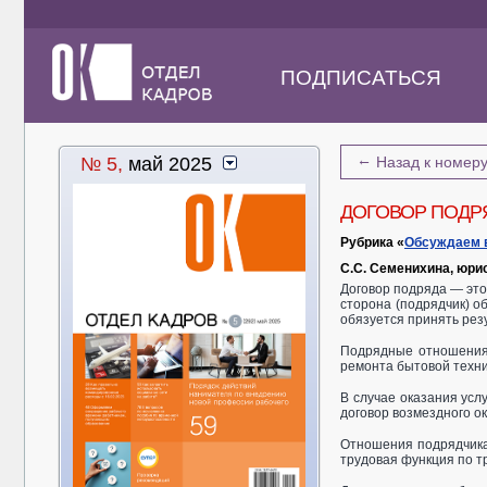
ПОДПИСАТЬСЯ
←
№ 5,
май 2025
Назад к номер
ДОГОВОР ПОДР
Рубрика «
Обсуждаем 
С.С. Семенихина, юри
Договор подряда — это 
сторона (подрядчик) о
обязуется принять резу
Подрядные отношения 
ремонта бытовой техни
В случае оказания усл
договор возмездного ок
Отношения подрядчика 
трудовая функция по т