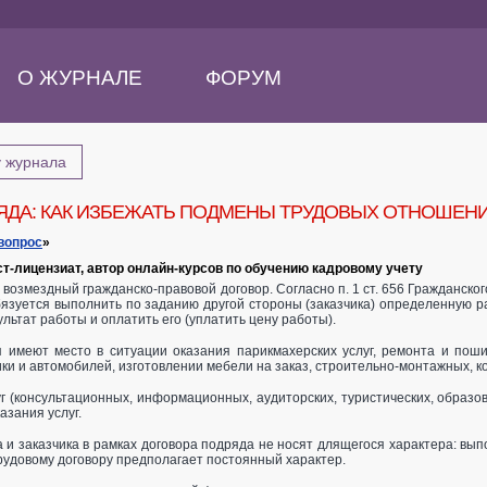
О ЖУРНАЛЕ
ФОРУМ
у журнала
ЯДА: КАК ИЗБЕЖАТЬ ПОДМЕНЫ ТРУДОВЫХ ОТНОШЕН
вопрос
»
ст-лицензиат, автор онлайн-курсов по обучению кадровому учету
возмездный гражданско-правовой договор. Согласно п. 1 ст. 656 Гражданског
бязуется выполнить по заданию другой стороны (заказчика) определенную раб
льтат работы и оплатить его (уплатить цену работы).
имеют место в ситуации оказания парикмахерских услуг, ремонта и пошив
ки и автомобилей, изготовлении мебели на заказ, строительно-монтажных, ко
уг (консультационных, информационных, аудиторских, туристических, образо
азания услуг.
и заказчика в рамках договора подряда не носят длящегося характера: вып
рудовому договору предполагает постоянный характер.