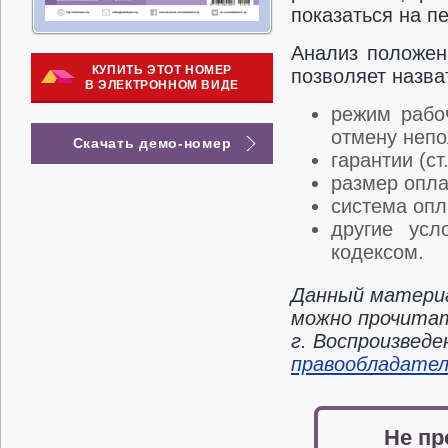
показаться на п
Анализ положени
КУПИТЬ ЭТОТ НОМЕР
позволяет назва
В ЭЛЕКТРОННОМ ВИДЕ
режим рабоч
отмену непо
Скачать демо-номер
гарантии (ст.
размер опла
система опл
другие усл
кодексом.
Данный материа
можно прочитат
г. Воспроизвед
правообладате
Не пр