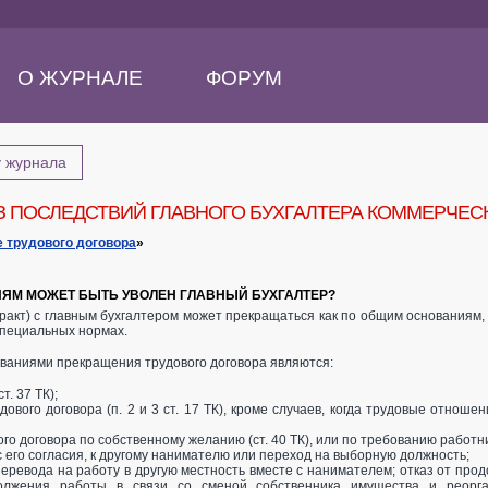
О ЖУРНАЛЕ
ФОРУМ
у журнала
З ПОСЛЕДСТВИЙ ГЛАВНОГО БУХГАЛТЕРА КОММЕРЧЕС
 трудового договора
»
ЯМ МОЖЕТ БЫТЬ УВОЛЕН ГЛАВНЫЙ БУХГАЛТЕР?
тракт) с главным бухгалтером может прекращаться как по общим основаниям, 
специальных нормах.
нованиями прекращения трудового договора являются:
т. 37 ТК);
удового договора (п. 2 и 3 ст. 17 ТК), кроме случаев, когда трудовые отно
го договора по собственному желанию (ст. 40 ТК), или по требованию работника
с его согласия, к другому нанимателю или переход на выборную должность;
 перевода на работу в другую местность вместе с нанимателем; отказ от пр
олжения работы в связи со сменой собственника имущества и реорга