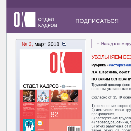
ПОДПИСАТЬСЯ
←
№ 3,
март 2018
Назад к номер
УВОЛЬНЯЕМ БЕ
Рубрика «
Расторжение
Л.А. Шерснева, юрист
ПО КАКИМ ОСНОВАНИ
Трудовой договор (кон
по иным, указанным в 
Согласно ст. 35 ТК ос
1) соглашение сторон (с
2) истечение срока тр
прекращения;
3) расторжение трудово
4) перевод работника, 
5) отказ работника от
также отказ от прод