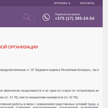
ЖУРНАЛЫ ▼
КОНТАКТЫ
Подписка на журнал
+375 (17) 385-24-54
КОЙ ОРГАНИЗАЦИИ
предусмотренным ст. 35 Трудового кодекса Республики Беларусь, так и
шения фактически продолжаются и ни одна из сторон не потребовала их
 (ст. 41 ТК), или по инициативе нанимателя (ст. 42 ТК);
одолжения работы в связи с изменением существенных условий труда, а
низацией (слиянием, присоединением, разделением, выделением,