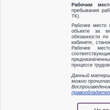
Рабочим мест
пребывания рабо
ТК).
Рабочее место 
объекте за е
обязанности по
кабинете, стано
Рабочее мес
соответствующи
предназначенн
процессе трудов
Данный материа
можно прочитать
Воспроизведени
правообладате