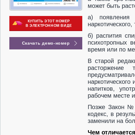
может быть раст
а) появления 
КУПИТЬ ЭТОТ НОМЕР
наркотического,
В ЭЛЕКТРОННОМ ВИДЕ
б) распития спи
психотропных в
Скачать демо-номер
время или по ме
В старой редак
расторжение 
предусматривало
наркотического 
напитков, упот
рабочем месте и
Позже Закон № 
кодекс, в резул
заменили на бол
Чем отличается