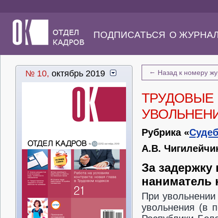
ПОДПИСАТЬСЯ
О ЖУРНА
←
№ 10,
октябрь 2019
Назад к номеру ж
ТРУДОВЫЕ 
УВОЛЬНЕН
Рубрика «
Судеб
А.В. Чигилейчи
За задержку
наниматель 
При увольнении 
увольнения (в п