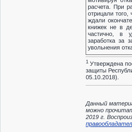
мотивируя отка
расчета. При р
отрицали того,
ждали окончате
книжек не в де
частично, в у
заработка за 
увольнения отк
1
Утверждена по
защиты Республи
05.10.2018).
Данный материа
можно прочитат
2019 г. Воспро
правообладате