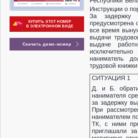
Республики Бела
Инструкции о по
За задержку 
КУПИТЬ ЭТОТ НОМЕР
предусмотрена о
В ЭЛЕКТРОННОМ ВИДЕ
все время выну
выдачи трудово
выдаче работ
Скачать демо-номер
исключительно
наниматель д
трудовой книжки
СИТУАЦИЯ 1
Д. и Б. обрат
нанимателя сре
за задержку вы
При рассмотре
нанимателем по 
ТК, с ними пр
приглашали за