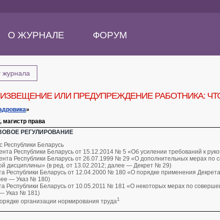
О ЖУРНАЛЕ
ФОРУМ
у журнала
 ИЗВЕЩЕНИЕ ИЛИ ПРЕДУПРЕЖДЕНИЕ РАБОТНИКА: Ч
адровика
»
, магистр права
ВОВОЕ РЕГУЛИРОВАНИЕ
с Республики Беларусь
нта Республики Беларусь от 15.12.2014 № 5 «Об усилении требований к рук
ента Республики Беларусь от 26.07.1999 № 29 «О дополнительных мерах по 
й дисциплины» (в ред. от 13.02.2012; далее — Декрет № 29)
а Республики Беларусь от 12.04.2000 № 180 «О порядке применения Декрета П
лее — Указ № 180)
а Республики Беларусь от 10.05.2011 № 181 «О некоторых мерах по соверше
— Указ № 181)
1
порядке организации нормирования труда