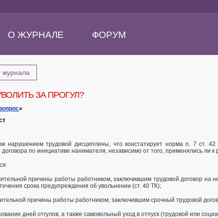
О ЖУРНАЛЕ
ФОРУМ
у журнала
УВОЛИТЬ ЗА ПРОГУЛ?
вопрос
»
ст
ым нарушением трудовой дисциплины, что констатирует норма п. 7 ст. 42
 договора по инициативе нанимателя, независимо от того, применялись ли к
ся:
ажительной причины работы работником, заключившим трудовой договор на 
стечения срока предупреждения об увольнении (ст. 40 ТК);
жительной причины работы работником, заключившим срочный трудовой догово
ование дней отгулов, а также самовольный уход в отпуск (трудовой или соци