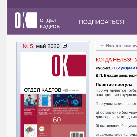
ПОДПИСАТЬСЯ
←
№ 5,
май 2020
Назад к номер
КОГДА НЕЛЬЗЯ 
Рубрика «
Обсуждаем 
Д.П. Владимиров, юри
Понятие прогула
Прогул является груб
расторжение трудового
Прогулом также являет
а) оставление без ув
договора, а также до и
б) оставление без ува
в) самовольное использ