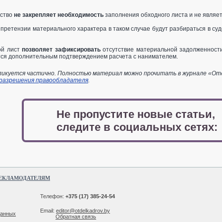
ьство
не закрепляет необходимость
заполнения обходного листа и не являе
претензии материального характера в таком случае будут разбираться в су
ой лист
позволяет зафиксировать
отсутствие материальной задолженности
тся дополнительным подтверждением расчета с нанимателем.
икуется частично. Полностью материал можно прочитать в журнале «Отдел
 разрешения правообладателя
.
Не пропустите новые статьи,
следите в социальных сетях:
ЕКЛАМОДАТЕЛЯМ
Телефон:
+375 (17) 385-24-54
Email:
editor@otdelkadrov.by
данных
Обратная связь