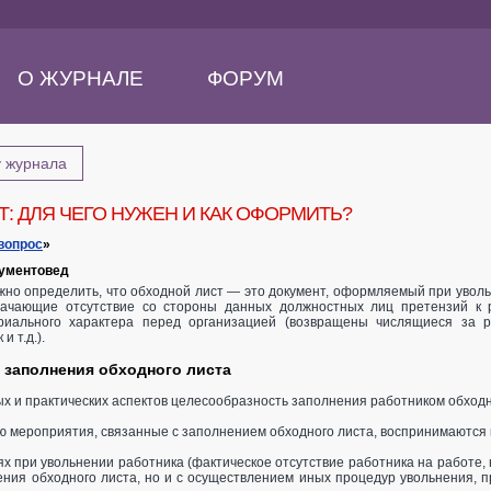
О ЖУРНАЛЕ
ФОРУМ
у журнала
: ДЛЯ ЧЕГО НУЖЕН И КАК ОФОРМИТЬ?
вопрос
»
кументовед
жно определить, что обходной лист — это документ, оформляемый при увол
значающие отсутствие со стороны данных должностных лиц претензий к р
риального характера перед организацией (возвращены числящиеся за 
и т.д.).
 заполнения обходного листа
ых и практических аспектов целесообразность заполнения работником обходн
ю мероприятия, связанные с заполнением обходного листа, воспринимаются 
х при увольнении работника (фактическое отсутствие работника на работе, н
ния обходного листа, но и с осуществлением иных процедур увольнения, п