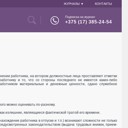
ЖУРНАЛЫ ▼
КОНТАКТЫ
Подписка на журнал
+375 (17) 385-24-54
ьнении работника, на котором должностные лица проставляют отметки
аботнику и то, что со стороны последнего не имеется каких-либо
работником материальные и денежные ценности, сдано служебное
ого можно оценивать по-разному.
как излишние, являющиеся фактической тратой его времени.
ахождение работника в отпуске и т.п.) возникают сложности не только
редусмотренных законодательством (выдача трудовых книжек, прием-