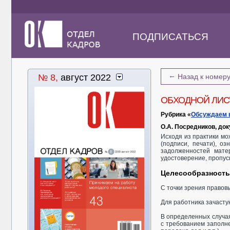
ПОДПИСАТЬСЯ
←
№ 8,
август 2022
Назад к номер
ОБХОДНОЙ ЛИСТ
Рубрика «
Обсуждаем 
О.А. Посредников, до
Исходя из практики мо
(подписи, печати), о
задолженностей мате
удостоверение, пропуск 
Целесообразность
С точки зрения правов
Для работника зачасту
В определенных случая
с требованием заполне