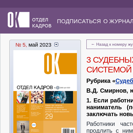
ПОДПИСАТЬСЯ
О ЖУРНА
←
№ 5,
май 2023
Назад к номеру ж
3 СУДЕБНЫ
СИСТЕМОЙ
Рубрика «
Судеб
В.Д. Смирнов, 
1. Если работни
наниматель (
заключать новы
Работники час
продлить с ним