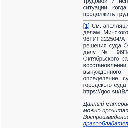
трудовой и исп
ситуации, когд
продолжить труд
[1]
См. апелляци
делам Минского
96ГИП222504/А 
решения суда Ок
делу № 96ГИП2
Октябрьского ра
восстановлении
вынужденного п
определение с
городского суда
https://goo.su/tB
Данный материа
можно прочитать
Воспроизведени
правообладате