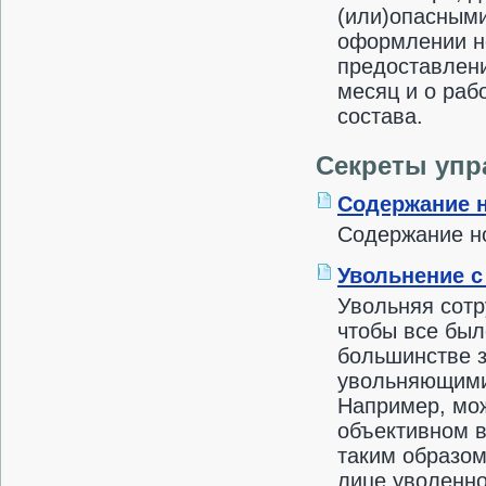
(или)опасными
оформлении не
предоставлени
месяц и о раб
состава.
Секреты упр
Содержание 
Содержание но
Увольнение с
Увольняя сотр
чтобы все бы
большинстве 
увольняющимис
Например, мож
объективном в
таким образом
лице уволенно