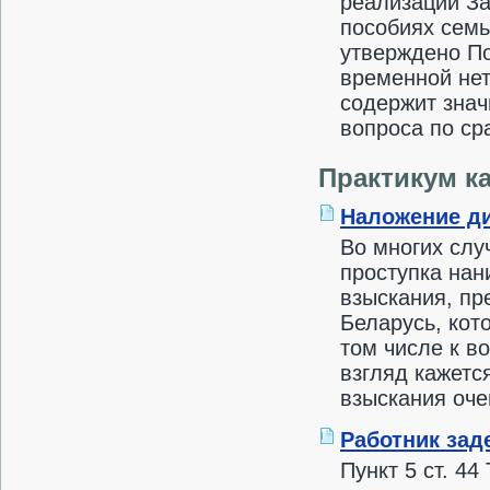
реализации За
пособиях сем
утверждено По
временной нет
содержит знач
вопроса по ср
Практикум к
Наложение д
Во многих слу
проступка нан
взыскания, пр
Беларусь, кот
том числе к в
взгляд кажетс
взыскания оче
Работник зад
Пункт 5 ст. 4