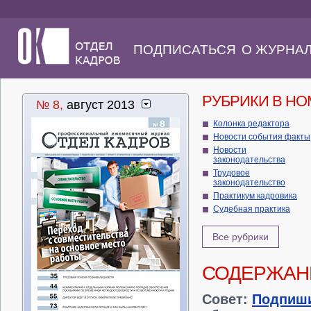
ПОДПИСАТЬСЯ
О ЖУРНА
РУБРИКИ В Н
№ 8,
август 2013
Колонка редактора
Новости события факты
Новости
законодательства
Трудовое
законодательство
Практикум кадровика
Судебная практика
Все рубрики
СОДЕРЖАН
Совет:
Подпиш