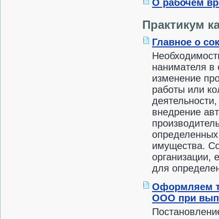
О рабочем вр
Практикум к
Главное о со
Необходимость
нанимателя в 
изменение пр
работы или ко
деятельности,
внедрение авт
производитель
определенных 
имущества. Со
организации, 
для определен
Оформляем т
ООО при вып
Постановлени