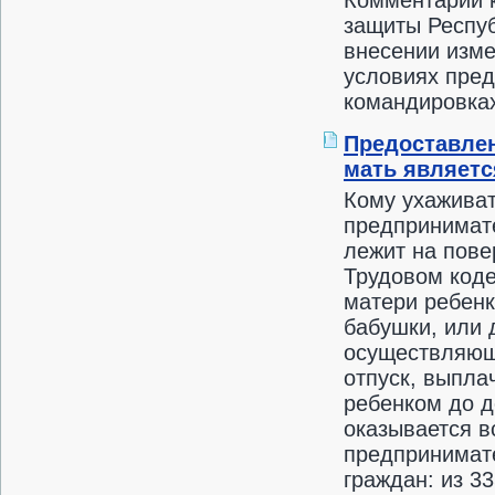
Комментарий к
защиты Респуб
внесении изме
условиях пред
командировках
Предоставлен
мать являет
Кому ухаживат
предпринимате
лежит на пове
Трудовом коде
матери ребенк
бабушки, или 
осуществляюще
отпуск, выпла
ребенком до д
оказывается в
предпринимате
граждан: из 