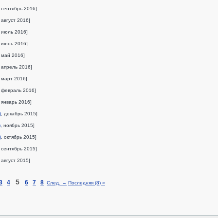
, сентябрь 2016]
, август 2016]
, июль 2016]
, июнь 2016]
, май 2016]
, апрель 2016]
, март 2016]
, февраль 2016]
, январь 2016]
)
, декабрь 2015]
)
, ноябрь 2015]
)
, октябрь 2015]
, сентябрь 2015]
, август 2015]
5
3
4
6
7
8
След. →
Последняя (8) »