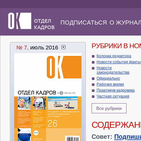
ПОДПИСАТЬСЯ
О ЖУРНА
РУБРИКИ В Н
№ 7,
июль 2016
Колонка редактора
Новости события факты
Новости
законодательства
Официально
Рабочее время
Практикум кадровика
Частная ситуация
Все рубрики
СОДЕРЖАН
Совет:
Подпиш