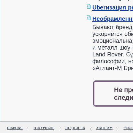
Uberизация р
Необрамленн
Бывают бренды
ускоряется об
эмоциональна,
и металл шоу-
Land Rover. О
философии, но
«Атлант-М Бр
Не пр
следи
ГЛАВНАЯ
О ЖУРНАЛЕ
ПОДПИСКА
АВТОРАМ
РЕКЛ