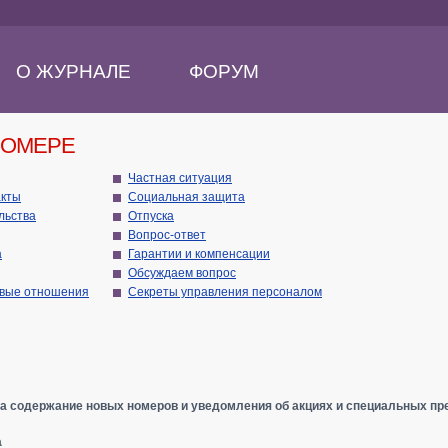
О ЖУРНАЛЕ
ФОРУМ
НОМЕРЕ
Частная ситуация
акты
Социальная защита
ательства
Отпуска
Вопрос-ответ
а
Гарантии и компенсации
Обсуждаем вопрос
овые отношения
Секреты управления персоналом
а содержание новых номеров и уведомления об акциях и специальных пр
а