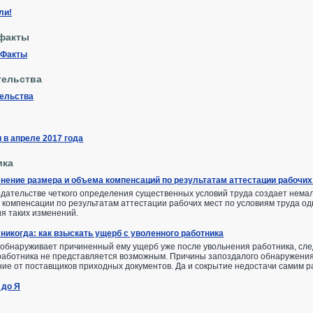
ли!
факты
 Факты
тельства
тельства
 в апреле 2017 года
ика
нение размера и объема компенсаций по результатам аттестации рабочих
одательстве четкого определения существенных условий труда создает немал
 компенсации по результатам аттестации рабочих мест по условиям труда о
я таких изменений.
 никогда: как взыскать ущерб с уволенного работника
 обнаруживает причиненный ему ущерб уже после увольнения работника, сл
работника не представляется возможным. Причины запоздалого обнаружения
ие от поставщиков приходных документов. Да и сокрытие недостачи самим р
 до Я