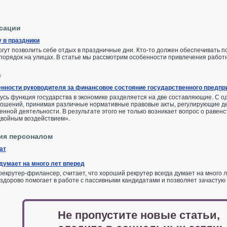
нсации
 в праздники
огут позволить себе отдых в праздничные дни. Кто-то должен обеспечивать п
порядок на улицах. В статье мы рассмотрим особенности привлечения работ
с
нности руководителя за финансовое состояние государственного предпр
усь функция государства в экономике разделяется на две составляющие. С о
ошений, принимая различные нормативные правовые акты, регулирующие деят
енной деятельности. В результате этого не только возникает вопрос о равен
двойным воздействием».
ия персоналом
ат
думает на много лет вперед
крутер-фрилансер, считает, что хороший рекрутер всегда думает на много л
здорово помогает в работе с пассивными кандидатами и позволяет зачастую с
Не пропустите новые статьи,