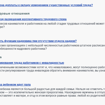
ена доплаты к окладу изменением существенных условий труда?
довые отношения
тод разрешения коллективного трудового спора
есов нанимателя и работников на любой стадии трудовых отношений может пр
оре?
ть функции кадровика при отсутствии отдела кадров?
ских организациях с небольшой численностью работников штатное расписани
обязанности кадрового работника?
а
ирования труда работников с инвалидностью
ниченными возможностями хотят и, что немаловажно, могут полноценно работ
ости регулирования труда инвалидов обратить внимание нанимателю, вы узна
за ребенком идет папа
ребенка является большой радостью для каждой семьи. Нельзя не отметить то
ком — это исключительно женская прерогатива. Нахождение мужчины в отпуск
ставляет и матери, и отцу в этом вопросе равные права: любой из родителей 