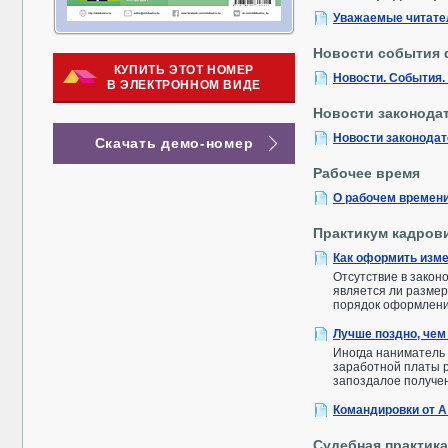
Уважаемые читате
Новости события 
КУПИТЬ ЭТОТ НОМЕР
Новости. События.
В ЭЛЕКТРОННОМ ВИДЕ
Новости законода
Новости законода
Скачать демо-номер
Рабочее время
О рабочем времени
Практикум кадров
Как оформить изме
Отсутствие в закон
является ли размер
порядок оформлени
Лучше поздно, чем
Иногда наниматель
заработной платы 
запоздалое получен
Командировки от А
Судебная практика