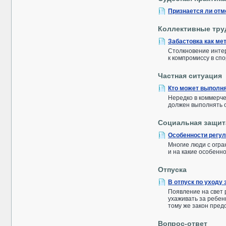
Признается ли отм
Коллективные тру
Забастовка как ме
Столкновение интер
к компромиссу в сп
Частная ситуация
Кто может выполня
Нередко в коммерче
должен выполнять 
Социальная защит
Особенности регул
Многие люди с огра
и на какие особенн
Отпуска
В отпуск по уходу 
Появление на свет 
ухаживать за ребен
тому же закон предо
Вопрос-ответ