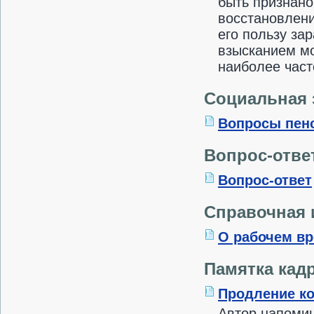
быть признан
восстановлени
его пользу за
взысканием мо
наиболее час
Социальная 
Вопросы пенс
Вопрос-отве
Вопрос-ответ
Справочная
О рабочем вр
Памятка кад
Продление ко
Автор напомин