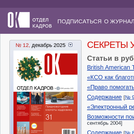
ПОДПИСАТЬСЯ
О ЖУРНА
СЕКРЕТЫ 
№ 12,
декабрь 2025
Статьи в ру
British American
«КСО как благо
«Право помогать
Содержание
[
№ 9
«Электронный ре
Возможности пои
сентябрь 2004]
Содержание
[
№ 8