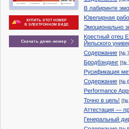
В лабиринте эмо
Ювелирная рабо
КУПИТЬ ЭТОТ НОМЕР
В ЭЛЕКТРОННОМ ВИДЕ
Эмоционально 
Крестный отец E
Скачать демо-номер
Йельского унив
Содержание
[
№ 7
Бродбэндинг
[
№ 7
Русификация ме
Содержание
[
№ 6
Performance Appr
Точно в цель!
[
№ 
Аттестация — п
Генеральный ди
Содержание