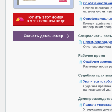
Об обязанности на
Основные обязанно
отличия коллективн
КУПИТЬ ЭТОТ НОМЕР
О профессиональн
В ЭЛЕКТРОННОМ ВИДЕ
Комментарий к пост
непрерывном профе
Скачать демо-номер
Специалисты разъ
Прием, перевод, у
Отчет специалиста
Рабочее время
О рабочем времени
Расчетная норма ра
Судебная практика
Уволиться по собс
Судебная практика 
нанимателя об уво
Делопроизводств
Правила утвержде
Утверждение докуме