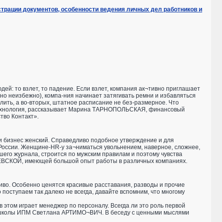
страции документов, особенности ведения личных дел работников и
людей: то взлет, то падение. Если взлет, компания ак¬тивно приглашает
 оно неизбежно), компа-ния начинает затягивать ремни и избавляться
волить, а во-вторых, штатное расписание не без-размерное. Что
а технология, рассказывает Марина ТАРНОПОЛЬСКАЯ, финансовый
тво Контакт».
и бизнес женский. Справедливо подобное утверждение и для
России. Женщине-HR-у за¬ниматься увольнением, наверное, сложнее,
ашего журнала, строится по мужским правилам и поэтому чувства
РЕВСКОЙ, имеющей большой опыт работы в различных компаниях.
иво. Особенно ценятся красивые расставания, разводы и прочие
поступаем так далеко не всегда, давайте вспомним, что многому
 этом играет менеджер по персоналу. Всегда ли это роль первой
с школы ИПМ Светлана АРТИМО¬ВИЧ. В беседу с ценными мыслями