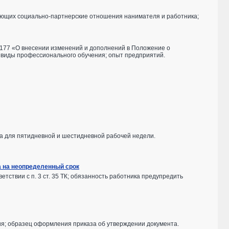
ующих социально-партнерские отношения нанимателя и работника;
1177 «О внесении изменений и дополнений в Положение о
виды профессионального обучения; опыт предприятий.
да для пятидневной и шестидневной рабочей недели.
а на неопределенный срок
тствии с п. 3 ст. 35 ТК; обязанность работника предупредить
я; образец оформления приказа об утверждении документа.