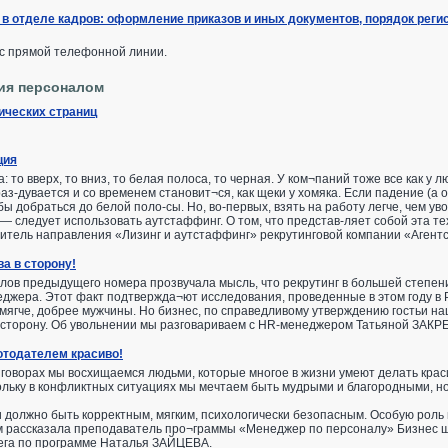
в отделе кадров: оформление приказов и иных документов, порядок реги
 с прямой телефонной линии.
ия персоналом
ических страниц
ция
: то вверх, то вниз, то белая полоса, то черная. У ком¬паний тоже все как у 
раз-дувается и со временем становит¬ся, как щеки у хомяка. Если падение (а
бы добраться до белой поло-сы. Но, во-первых, взять на работу легче, чем у
 — следует использовать аутстаффинг. О том, что представ-ляет собой эт
дитель направления «Лизинг и аутстаффинг» рекрутинговой компании «Агентс
а в сторону!
лов предыдущего номера прозвучала мысль, что рекрутинг в большей степен
жера. Этот факт подтвержда¬ют исследования, проведенные в этом году в 
на мягче, добрее мужчины. Но бизнес, по справедливому утверждению гостьи н
в сторону. Об увольнении мы разговариваем с HR-менеджером Татьяной ЗАК
отодателем красиво!
зговорах мы восхищаемся людьми, которые многое в жизни умеют делать крас
ольку в конфликтных ситуациях мы мечтаем быть мудрыми и благородными, но 
 должно быть корректным, мягким, психологически безопасным. Особую роль в
нам рассказала преподаватель про¬граммы «Менеджер по персоналу» Бизне
лега по программе Наталья ЗАЙЦЕВА.