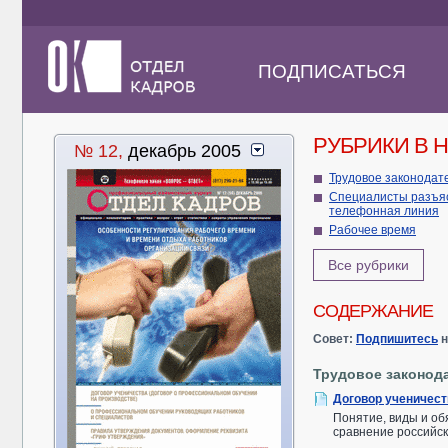
ПОДПИСАТЬСЯ
РУБРИКИ В 
№ 12,
декабрь 2005
Трудовое законодат
Специалисты разъя
телефонная линия
Рабочее время
Все рубрики
СОДЕРЖАНИЕ
Совет:
Подпишитесь
н
Трудовое законод
Договор ученичест
Понятие, виды и об
сравнение российск