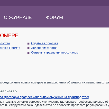
О ЖУРНАЛЕ
ФОРУМ
НОМЕРЕ
ельство
Судебная практика
сняют. Прямая
Делопроизводство
Секреты управления персоналом
а содержание новых номеров и уведомления об акциях и специальных пр
ательство
ва (договор о профессиональном обучении на производстве)
язательные условия договора ученичества (договора о профессиональном обу
ого и белорусского законодательства по проблеме правового регулирования 