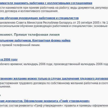
нимателя знакомить работника с коллективными соглашениями
сти нанимателя при приеме работника на работу; виды документов, регулир
ого договора и коллективного соглашения.
ом обучении руководящих работников и специалистов
ановлению Совета Министров Республики Беларусь от 25 октября 2005 г. № 
ссиональном обучении руководящих работников и специалистов»; основные 
ясняют. Прямая телефонная линия
вольнение работников. Контрактная форма найма
 с прямой телефонной линии.
 в 2006 году
бочего времени; календарь 2006 года; производственный календарь 2006 го
твенному желанию можно только в случае заключения трудового договор
расторжения трудового договора по собственному желанию работника в соотве
льнении.
о
ния документов. Оформление реквизита «Гриф утверждения»
нтов; состав реквизита «Гриф утверждения»: правила и примеры оформлени