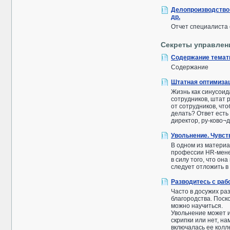
Делопроизводство 
др.
Отчет специалиста
Секреты управлен
Содержание темат
Содержание
Штатная оптимиза
Жизнь как синусоида
сотрудников, штат 
от сотрудников, что
делать? Ответ есть
директор, ру-ково¬
Увольнение. Чувств
В одном из материа
профессии HR-менед
в силу того, что о
следует отложить 
Разводитесь с раб
Часто в досужих ра
благородства. Поск
можно научиться.
Увольнение может и
скрипки или нет, 
включалась ее кол