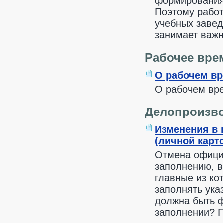
формирования
Поэтому работ
учебных завед
занимает важн
Рабочее вре
О рабочем вр
О рабочем вре
Делопроизв
Изменения в 
(личной карт
Отмена официа
заполнению, в
главные из ко
заполнять ука
должна быть ф
заполнении? П