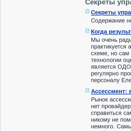
Секреты упр
Секреты упра
Содержание н
Когда резуль
Мы очень рады
практикуется 
схеме, но сам
технологии оц
является ОДО 
регулярно про
персоналу Ел
Ассессмент: 
Рынок ассессм
нет провайдер
справиться са
никому не пом
немного. Самы