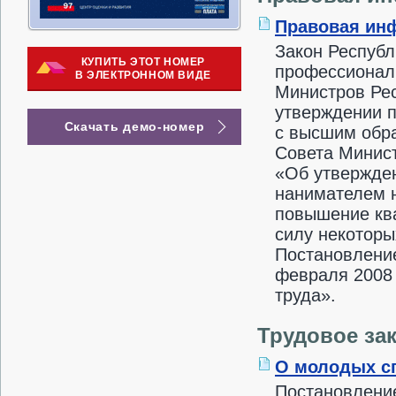
Правовая ин
Закон Республ
КУПИТЬ ЭТОТ НОМЕР
профессионал
В ЭЛЕКТРОННОМ ВИДЕ
Министров Рес
утверждении п
Скачать демо-номер
с высшим обр
Совета Минист
«Об утвержде
нанимателем н
повышение ква
силу некоторы
Постановление
февраля 2008 
труда».
Трудовое за
О молодых сп
Постановление