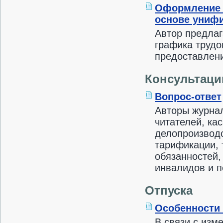
Оформление п
основе униф
Автор предла
графика трудо
предоставлени
Консультаци
Вопрос-ответ
Авторы журнал
читателей, к
делопроизводс
тарификации, 
обязанностей,
инвалидов и п
Отпуска
Особенности 
В связи с изм