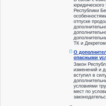
юридического 
Республики Бе
особенностями
отпуске продо
дополнительно
дополнительно
дополнительны
ТК и Декретом
О дополнител
опасными усл
Закон Республ
изменений и д
вступил в силу
дополнительны
условиями тру
мест по услов
законодательс