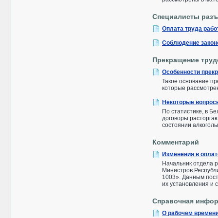
Специалисты разъ
Оплата труда рабо
Соблюдение закон
Прекращение труд
Особенности прекр
Такое основание пр
которые рассмотрен
Некоторые вопросы
По статистике, в Б
договоры расторгаю
состоянии алкоголь
Комментарий
Изменения в оплат
Начальник отдела 
Министров Республи
1003». Данным пос
их установления и 
Справочная инфо
О рабочем времени