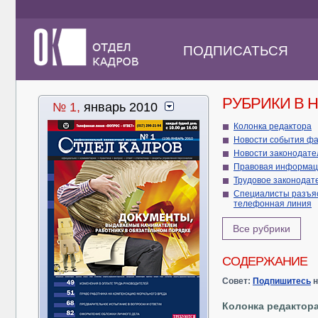
ПОДПИСАТЬСЯ
РУБРИКИ В 
№ 1,
январь 2010
Колонка редактора
Новости события ф
Новости законод
Правовая информац
Трудовое законодат
Специалисты разъя
телефонная линия
Все рубрики
СОДЕРЖАНИЕ
Совет:
Подпишитесь
н
Колонка редактор