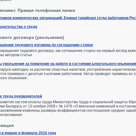
ясняют. Прямая телефонная линия
тников коммерческих организаций. Единая тарифная сетка работников Ре
одательства о труде
ового договора (увольнение)
ащения трудового договора по соглашению сторон
екращения трудового договора, как соглашение сторон на первый взгляд каже
ы автором статьи.
 увольнения за появление на работе в состоянии алкогольного опьянени
еларуси ежегодно за распитие спиртных напитков, употребление наркотически
тся примерно с десятью тысячами работников. Автор приводит примеры из су
ного опьянения.
е труда руководителей
развития систем оплаты труда Министерства труда и социальной защиты Ю
ки Беларусь от 13 ноября 2009 г. № 1476 «О внесении изменений в постанов
тановлением изменены размеры коэффициентов соотношения средних заработ
согласования.
рмация
 в январе и феврале 2010 года