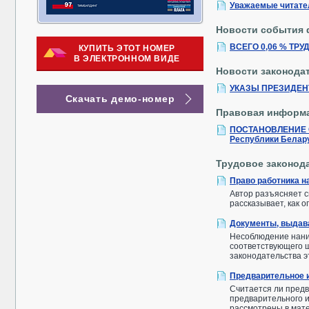
Уважаемые читате
Новости события 
ВСЕГО 0,06 % Т
КУПИТЬ ЭТОТ НОМЕР
В ЭЛЕКТРОННОМ ВИДЕ
Новости законода
УКАЗЫ ПРЕЗИДЕН
Скачать демо-номер
Правовая информ
ПОСТАНОВЛЕНИЕ СО
Республики Белару
Трудовое законод
Право работника н
Автор разъясняет с
рассказывает, как 
Документы, выдав
Несоблюдение наним
соответствующего ш
законодательства эт
Предварительное и
Считается ли предв
предварительного и
рассмотрены в мат