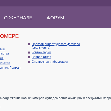
О ЖУРНАЛЕ
ФОРУМ
НОМЕРЕ
Прекращение трудового договора
(увольнение)
акты
Комментарий
ательства
Вопрос-ответ
ия
Справочная информация
ельство
сняют. Прямая
а содержание новых номеров и уведомления об акциях и специальных пр
а