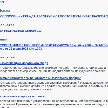
ли!
факты
РУДОСПОСОБНЫХ ГРАЖДАН БЕЛАРУСИ САМОСТОЯТЕЛЬНО ЗАСТРАХОВА
тельства
ТА РЕСПУБЛИКИ БЕЛАРУСЬ
ация
ВЕТА МИНИСТРОВ РЕСПУБЛИКИ БЕЛАРУСЬ 13 ноября 2009 г. № 1476О вн
сь от 25 июля 2002 г. № 1003
ательство
а компенсацию морального вреда
итуации, при которых возможно возмещение работнику морального вреда, ан
определяется размер компенсации, приводит примеры из судебной практики.
аемые нанимателем работнику в обязательном порядке
ателем установленных законодательством требований о выдаче документов 
трафа. Какие именно документы должен выдавать наниматель работнику, в как
о регулируется, вы узнаете из статьи.
спытание в вопросах и ответах
арительное испытание установленным, если условие о нем предусмотрено то
спытания? Правомерно ли установить предварительное испытание лицу, с к
ериале.