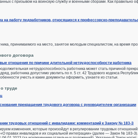
анных с призывом на воинскую службу и военными сборами. Как правильно оф
а на работу педработников, относящихся к профессорско-преподаватель
тника, принимаемого на место, занятое молодым специалистом, на время п
ового договора
вые отношения по причине длительной нетрудоспособности работника
продолжительная нетрудоспособность работника может стать причиной прекра
дряд, работника допустимо уволить по п. 5 ст. 42 Трудового кодекса Республи
собенности учесть и какие документы оформить, узнаете из статьи.
 о труде
иц
нования прекращения трудового договора с руководителем организации
ании трудовых отношений с инвалидами: комментарий к Закону № 183-З
ируем изменения, которые произойдут в регулировании трудовых отношений 
 «О правах инвалидов и их социальной интеграции» (далее — Закон № 183-З).
. с 06.01.2023 (за исключением отдельных положений). Указанный Закон носит