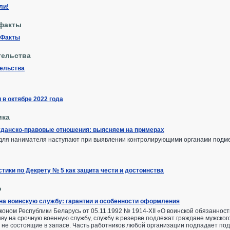
ли!
факты
 Факты
тельства
тельства
 в октябре 2022 года
ика
жданско-правовые отношения: выясняем на примерах
 для нанимателя наступают при выявлении контролирующими органами подме
тики по Декрету № 5 как защита чести и достоинства
о
на воинскую службу: гарантии и особенности оформления
коном Республики Беларусь от 05.11.1992 № 1914-XII «О воинской обязанности
ву на срочную военную службу, службу в резерве подлежат граждане мужского
и не состоящие в запасе. Часть работников любой организации подпадает под