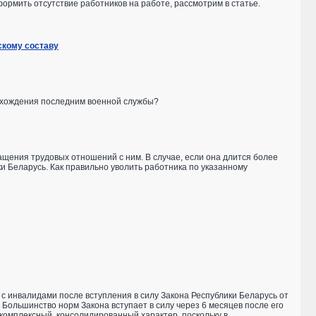
ормить отсутствие работников на работе, рассмотрим в статье.
скому составу
рохождения последним военной службы?
щения трудовых отношений с ним. В случае, если она длится более
ки Беларусь. Как правильно уволить работника по указанному
с инвалидами после вступления в силу Закона Республики Беларусь от
 Большинство норм Закона вступает в силу через 6 месяцев после его
 комплексный, консолидированный характер, поскольку в