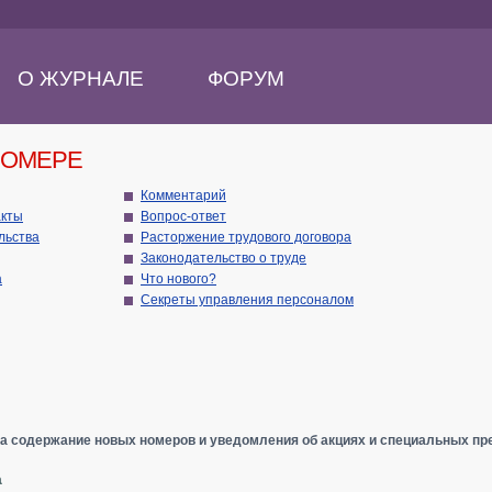
О ЖУРНАЛЕ
ФОРУМ
НОМЕРЕ
Комментарий
акты
Вопрос-ответ
ательства
Расторжение трудового договора
Законодательство о труде
а
Что нового?
Секреты управления персоналом
а содержание новых номеров и уведомления об акциях и специальных пр
а