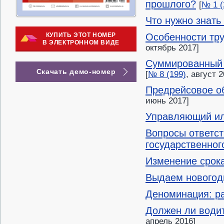
прошлого?
[
№ 1 (
Что нужно знать
КУПИТЬ ЭТОТ НОМЕР
Особенности тру
В ЭЛЕКТРОННОМ ВИДЕ
октябрь 2017]
Суммированный у
Скачать демо-номер
[
№ 8 (199)
, август 2
Предрейсовое об
июнь 2017]
Управляющий ил
Вопросы ответст
государственног
Изменение срок
Выдаем новогод
Деноминация: р
Должен ли води
апрель 2016]