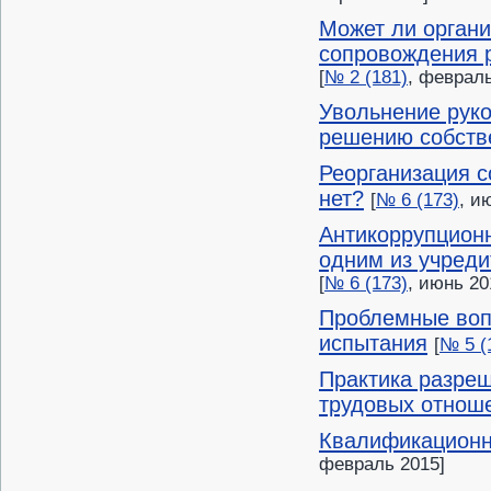
Может ли органи
сопровождения р
[
№ 2 (181)
, февраль
Увольнение руко
решению собств
Реорганизация с
нет?
[
№ 6 (173)
, и
Антикоррупционн
одним из учреди
[
№ 6 (173)
, июнь 20
Проблемные воп
испытания
[
№ 5 (
Практика разре
трудовых отнош
Квалификационны
февраль 2015]