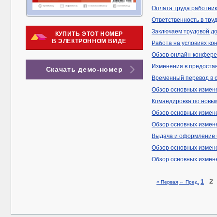
Оплата труда работник
Ответственность в тру
Заключаем трудовой дог
КУПИТЬ ЭТОТ НОМЕР
В ЭЛЕКТРОННОМ ВИДЕ
Работа на условиях кон
Обзор онлайн-конфере
Изменения в предостав
Скачать демо-номер
Временный перевод в с
Обзор основных измене
Командировка по новым
Обзор основных измене
Обзор основных измене
Выдача и оформление 
Обзор основных измене
Обзор основных измене
2
1
« Первая
← Пред.