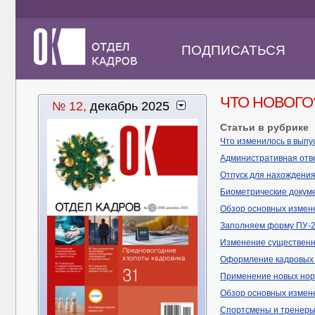
ПОДПИСАТЬСЯ
ЧТО НОВОГО
№ 12,
декабрь 2025
Статьи в рубрике
Что изменилось в выпу
Административная отве
Отпуск для нахождени
Биометрические докуме
Обзор основных измене
Заполняем форму ПУ-2
Изменение существенны
Оформление кадровых д
Применение новых норм
Обзор основных измене
Спортсмены и тренеры: