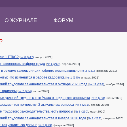
О ЖУРНАЛЕ
ФОРУМ
?
ске 1 ЕТКС?
[
№ 8 (247)
, август 2021]
тственность в сфере труда
[
№ 4 (243)
, апрель 2021]
я в режиме самоизоляции: оформляем правильно
[
№ 2 (241)
, февраль 2021]
нты: что изменится в работе кадровика
[
№ 1 (240)
, январь 2021]
ний трудового законодательства в октябре 2020 года
[
№ 11 (238)
, ноябрь 2020]
: примеры
[
№ 7 (234)
, июль 2020]
х условий труда в свете Указа о поддержке экономики
[
№ 6 (233)
, июнь 2020]
окументов по-новому: 2 актуальных вопроса
[
№ 4 (231)
, апрель 2020]
 трудового законодательства: есть вопросы
[
№ 3 (230)
, март 2020]
ний трудового законодательства в январе 2020 года
[
№ 2 (229)
, февраль 2020]
 как уволить за допинг
[
№ 2 (229)
, февраль 2020]