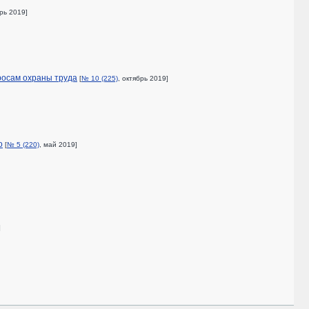
рь 2019]
росам охраны труда
[
№ 10 (225)
, октябрь 2019]
о
[
№ 5 (220)
, май 2019]
]