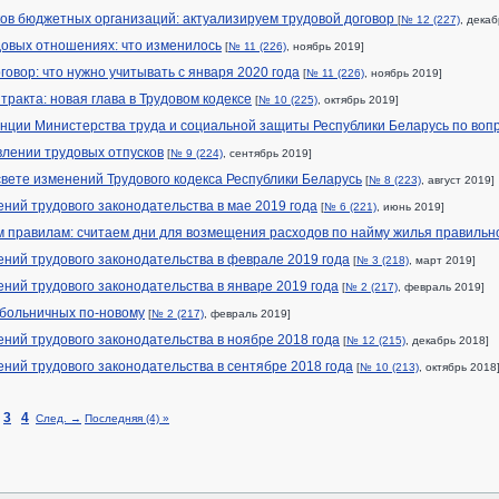
ов бюджетных организаций: актуализируем трудовой договор
[
№ 12 (227)
, декаб
довых отношениях: что изменилось
[
№ 11 (226)
, ноябрь 2019]
овор: что нужно учитывать с января 2020 года
[
№ 11 (226)
, ноябрь 2019]
тракта: новая глава в Трудовом кодексе
[
№ 10 (225)
, октябрь 2019]
нции Министерства труда и социальной защиты Республики Беларусь по воп
лении трудовых отпусков
[
№ 9 (224)
, сентябрь 2019]
вете изменений Трудового кодекса Республики Беларусь
[
№ 8 (223)
, август 2019]
ний трудового законодательства в мае 2019 года
[
№ 6 (221)
, июнь 2019]
 правилам: считаем дни для возмещения расходов по найму жилья правильн
ний трудового законодательства в феврале 2019 года
[
№ 3 (218)
, март 2019]
ний трудового законодательства в январе 2019 года
[
№ 2 (217)
, февраль 2019]
больничных по-новому
[
№ 2 (217)
, февраль 2019]
ний трудового законодательства в ноябре 2018 года
[
№ 12 (215)
, декабрь 2018]
ний трудового законодательства в сентябре 2018 года
[
№ 10 (213)
, октябрь 2018
3
4
След. →
Последняя (4) »